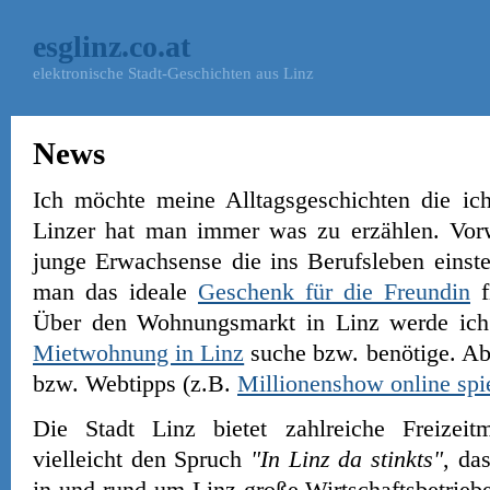
esglinz.co.at
elektronische Stadt-Geschichten aus Linz
News
Ich möchte meine Alltagsgeschichten die ich
Linzer hat man immer was zu erzählen. Vorw
junge Erwachsense die ins Berufsleben einst
man das ideale
Geschenk für die Freundin
f
Über den Wohnungsmarkt in Linz werde ich 
Mietwohnung in Linz
suche bzw. benötige. Ab
bzw. Webtipps (z.B.
Millionenshow online spi
Die Stadt Linz bietet zahlreiche Freizeit
vielleicht den Spruch
"In Linz da stinkts"
, da
in und rund um Linz große Wirtschaftsbetriebe